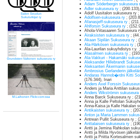
Adam Söderbergin sukuseura 
Adler sukuseura ry
; (200.133
Adolf Uusitalon sukuseura ry ;
Salon Seudun
Adolfsen-sukuseura ry
; (203.
Sukututkijat ry
Afanasjeff-sukuseura ry
; (211
Ahlforsin Sukuseura ry
; (152.
Ahola-Viitasaaren Sukuseura ry
Airaksisten sukuseura ry
; (44
Akaan Sipilän Sukuseura ry
; 
Ala-Härkösen sukuseura ry
; (
Ala-Laurilan sukuyhdistys r.y. 
Alasalmen sukuseura ry
; (193
Ala-Vakkuri - Hakamäki sukus
Grundsten-Valtonen sukuseura ry
Aleksander Hillebrandt Sukus
Aleksanteri Åkermanin sukus
Ambrosius Gerlanderin jälkeläi
Andaras Hannob�rdni Kitti So
(176.344), Inari
Anders Axel Forssin Sukuseur
Anders ja Maria Anttilan sukuse
Anders Wikströmin sukuseura
Anna Barck Sukuseura ry ; (21
M.Laihonen Flickr.com:ssa
Anna ja Kalle Peltolan Sukuyhd
Anna-Kaisa ja Kalle Hakalan su
Antikaisten sukuseura ry
; (20
Anton ja Maria Lammen suku
Antrean Pullit Sukuseura ry ; (
Anttalaisen sukuseura ry
; (19
Antti ja Jemina Rahkolan sukus
Antti ja Milda Hyvösen jälkelä
Antti ja Priitta Kortesalmen s