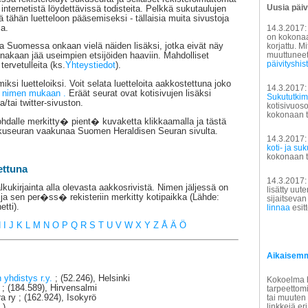
Uusia päiv
internetistä löydettävissä todisteita. Pelkkä sukutaulujen
iitä tähän luetteloon pääsemiseksi - tällaisia muita sivustoja
la.
14.3.2017
on kokonaan
 Suomessa onkaan vielä näiden lisäksi, jotka eivät näy
korjattu. Mi
muuttuneet 
 ainakaan jää useimpien etsijöiden haaviin. Mahdolliset
päivityshis
tervetulleita (ks.
Yhteystiedot
).
iksi luetteloiksi. Voit selata luetteloita aakkostettuna joko
14.3.2017:
 nimen mukaan .
Eräät seurat ovat kotisivujen lisäksi
Sukututkim
a/tai twitter-sivuston.
kotisivuoso
kokonaan ta
dalle merkitty� pient� kuvaketta klikkaamalla ja tästä
kuseuran vaakunaa Suomen Heraldisen Seuran sivulta.
14.3.2017
koti- ja su
kokonaan ta
ettuna
14.3.2017:
kukirjainta alla olevasta aakkosrivistä. Nimen jäljessä on
lisätty uu
 ja sen per�ss� rekisteriin merkitty kotipaikka (Lähde:
sijaitseva
etti).
linnaa
esit
H
I
J
K
L
M
N
O
P
Q
R
S
T
U
V
W
X
Y
Z
Å
Ä
Ö
Aikaisemm
 yhdistys r.y.
; (52.246), Helsinki
Kokoelma h
 (184.589), Hirvensalmi
tarpeettomi
 ry ; (162.924), Isokyrö
tai muuten 
linkkejä eri
 )