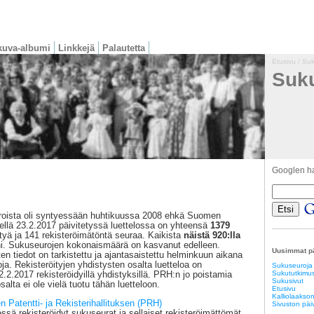
kuva-albumi
Linkkejä
Palautetta
Etusivu
/
Suk
Suk
Googlen h
roista oli syntyessään huhtikuussa 2008 ehkä Suomen
kellä 23.2.2017 päivitetyssä luettelossa on yhteensä
1379
öityä ja 141 rekisteröimätöntä seuraa. Kaikista
näistä 920:lla
ni. Sukuseurojen kokonaismäärä on kasvanut edelleen.
Uusimmat pä
en tiedot on tarkistettu ja ajantasaistettu helminkuun aikana
oja. Rekisteröityjen yhdistysten osalta luetteloa on
Sukuseuroja
2.2.2017 rekisteröidyillä yhdistyksillä. PRH:n jo poistamia
Sukututkimus
Sukusivut
salta ei ole vielä tuotu tähän luetteloon.
Etusivu
Kalliolaakson
 Patentti- ja Rekisterihallituksen (PRH)
Sivuston päiv
sä rekisteröidyt sukuseurat ja sellaiset rekisteröimättömät