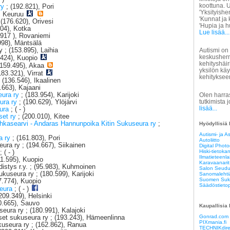
koottuna. 
ry
; (192.821), Pori
'Yksityishe
), Keuruu
'Kunnat ja
 (176.620), Orivesi
'Hupia ja h
804), Kotka
Lue lisää...
.917 ), Rovaniemi
998), Mäntsälä
 ; (153.895), Laihia
Autismi on
keskusher
.424), Kuopio
kehityshäir
(159.495), Akaa
yksilön käy
183.321), Virrat
kehityksee
; (136.546), Ikaalinen
.663), Kajaani
eura ry
; (183.954), Karijoki
Olen harra
tutkimista j
eura ry
; (190.629), Ylöjärvi
lisää...
eura
; ( - )
set ry
; (200.010), Kitee
hkasearvi - Andaras Hannunpoika Kitin Sukuseura ry
;
Hyödyllisiä 
Autismi- ja As
a ry
; (161.803), Pori
Autoliitto
ura ry ; (194.667), Siikainen
Digital Phot
Hiski-tietoka
; ( - )
Ilmatieteenla
1.595), Kuopio
Karavaanarit
istys r.y. ; (95.983), Kuhmoinen
Salon Seudun
kuseura ry ; (180.599), Karijoki
Sanomalehti
Suomen Suku
7.774), Kuopio
Säädöstieto
seura
; ( - )
209.349), Helsinki
0.665), Sauvo
Kaupallisia 
eura ry ; (180.991), Kalajoki
iset sukuseura ry ; (193.243), Hämeenlinna
Gonrad.com
PIXmania.fi
ukuseura ry ; (162.862), Ranua
TECHNIKdire