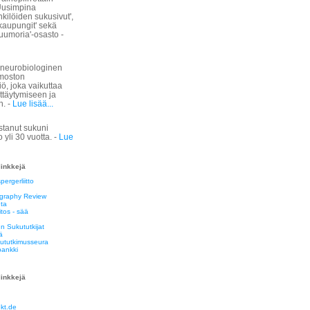
Uusimpina
nkilöiden sukusivut',
 kaupungit' sekä
uumoria'-osasto -
 neurobiologinen
moston
iö, joka vaikuttaa
ttäytymiseen ja
n. -
Lue lisää...
stanut sukuni
o yli 30 vuotta. -
Lue
linkkejä
pergerliitto
ography Review
nta
itos - sää
 Sukututkijat
ä
tutkimusseura
pankki
linkkejä
kt.de